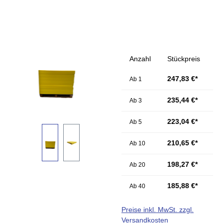
Bildergalerie überspringen
Anzahl
Stückpreis
247,83 €*
Ab
1
235,44 €*
Ab
3
223,04 €*
Ab
5
210,65 €*
Ab
10
198,27 €*
Ab
20
185,88 €*
Ab
40
Preise inkl. MwSt. zzgl.
Versandkosten