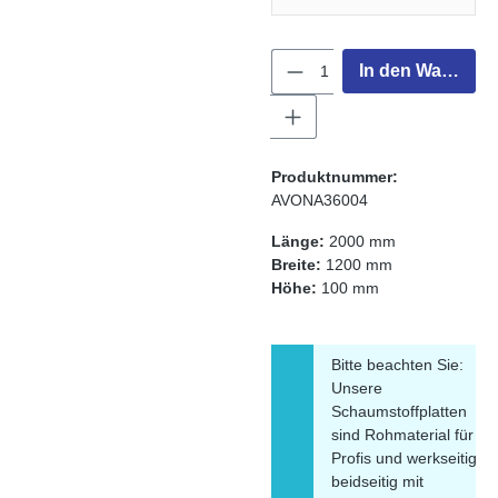
Produkt Anzahl: Gib 
In den Warenko
Produktnummer:
AVONA36004
Länge:
2000 mm
Breite:
1200 mm
Höhe:
100 mm
Bitte beachten Sie:
Unsere
Schaumstoffplatten
sind Rohmaterial für
Profis und werkseitig
beidseitig mit