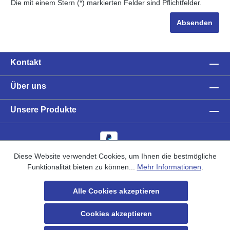
Die mit einem Stern (*) markierten Felder sind Pflichtfelder.
Absenden
Kontakt
Über uns
Unsere Produkte
Diese Website verwendet Cookies, um Ihnen die bestmögliche
Funktionalität bieten zu können...
Mehr Informationen
.
AGB
Versand & Zahlung
Haftung
Datenschutz
Alle Cookies akzeptieren
Impressum
Cookie Einstellungen
Cookies akzeptieren
* Alle Preise inkl. gesetzl. Mehrwertsteuer zzgl.
Versandkosten