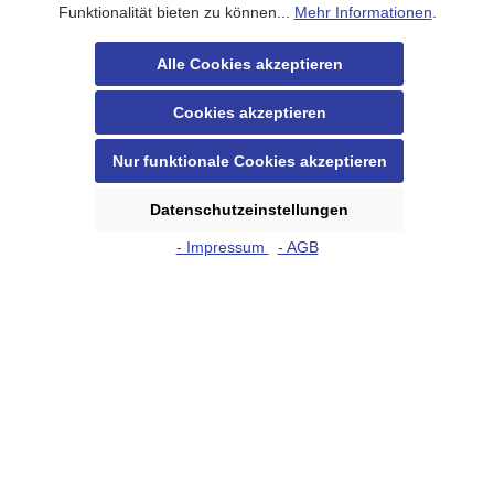
genommen und die
AGB
gelesen und bin mit ihnen
Funktionalität bieten zu können...
Mehr Informationen
.
einverstanden.
Alle Cookies akzeptieren
Die mit einem Stern (*) markierten Felder sind Pflichtfelder.
Cookies akzeptieren
Absenden
Nur funktionale Cookies akzeptieren
Kontakt
Datenschutzeinstellungen
- Impressum
- AGB
Über uns
Unsere Produkte
AGB
Versand & Zahlung
Haftung
Datenschutz
Impressum
Cookie Einstellungen