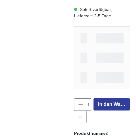
Sofort verfügbar,
Lieferzeit: 2-5 Tage
Produkt Anzahl: Gib 
In den Warenko
Produktnummer: