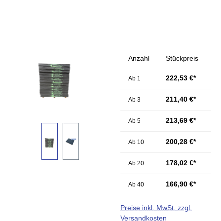
Bildergalerie überspringen
Anzahl
Stückpreis
222,53 €*
Ab
1
211,40 €*
Ab
3
213,69 €*
Ab
5
200,28 €*
Ab
10
178,02 €*
Ab
20
166,90 €*
Ab
40
Preise inkl. MwSt. zzgl.
Versandkosten