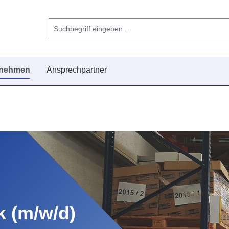
rnehmen
Ansprechpartner
k (m/w/d)