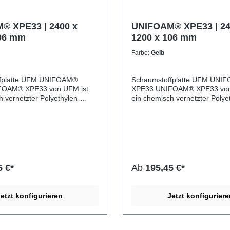
® XPE33 | 2400 x
UNIFOAM® XPE33 | 24
106 mm
1200 x 106 mm
Farbe:
Gelb
fplatte UFM UNIFOAM®
Schaumstoffplatte UFM UNI
XPE33 UNIFOAM® XPE33 von UFM ist
h vernetzter Polyethylen-
ein chemisch vernetzter Polye
 mit geschlossenzelliger
Schaumstoff mit geschlossenze
d beidseitiger Schäumhaut. Er
Struktur und beidseitiger Sch
ch durch ein ausgewogenes
zeichnet sich durch ein ausg
n Flexibilität, Formstabilität
Verhältnis von Flexibilität, Form
eit aus. Die gleichmäßige
und Robustheit aus. Die glei
 sorgt für hervorragende
Zellstruktur sorgt für hervorr
und Isolationseigenschaften
Dämpfungs- und Isolationseig
5 €*
Ab
195,45 €*
 saubere, homogene
sowie eine saubere, homogen
 Dank seiner geschlossenen
Oberfläche. Dank seiner gesc
r ist UNIFOAM® XPE33
Zellstruktur ist UNIFOAM® X
etzt konfigurieren
Jetzt konfigurier
end, langlebig und vielseitig
wasserabweisend, langlebig un
– ideal für Anwendungen im
einsetzbar – ideal für Anwen
bereich, in technischen
Verpackungsbereich, in techn
ls Dämmmaterial oder in der
Einlagen, als Dämmmaterial od