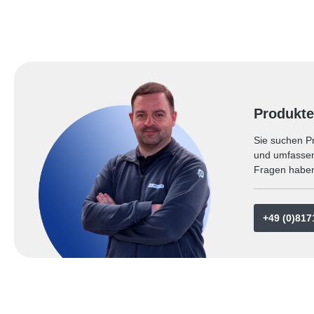
Freizeitindustrie. Die chemische
Freizeitindu
Vernetzung gewährleistet zudem eine
Vernetzung 
hohe Maßhaltigkeit auch unter Belastung.
hohe Maßhal
Eigenschaft Angabe Material Polyethylen
Eigenschaft Angabe Material Polyethyle
(PE) Typ UNIFOAM® XPE33 Rohdichte
(PE) Typ UNIFOAM® XPE33 Rohdichte
33 ± 5 kg/m³ Zellstruktur
33 ± 5 kg/m³ Zellstrukt
Geschlossenzellig Vernetzung Chemisch
Geschlossenzellig Vernet
vernetzt Oberfläche Beidseitige
Produkte
Sie suchen Pr
und umfassen 
Fragen haben
+49 (0)817