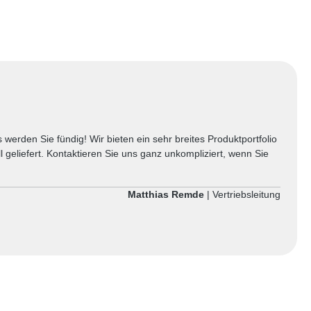
he
Freizeitindustrie. Die chemische
em eine
Vernetzung gewährleistet zudem eine
 Belastung.
hohe Maßhaltigkeit auch unter Belastung.
Eigenschaft Angabe Material Polyethylen
(PE) Typ UNIFOAM® XPE33 Rohdichte
33 ± 5 kg/m³ Zellstruktur
Geschlossenzellig Vernetzung Chemisch
ige
vernetzt Oberfläche Beidseitige
werden Sie fündig! Wir bieten ein sehr breites Produktportfolio
l geliefert. Kontaktieren Sie uns ganz unkompliziert, wenn Sie
Matthias Remde
| Vertriebsleitung