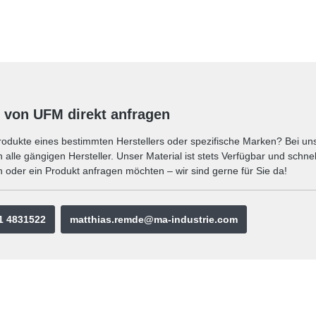
strie. Die chemische
Freizeitindustrie. Die chemisc
gewährleistet zudem eine
Vernetzung gewährleistet zud
tigkeit auch unter Belastung.
hohe Maßhaltigkeit auch unter
n
Eigenschaft Angabe Material Polyethylen
(PE) Typ UNIFOAM® XPE33 Rohdichte
ur
33 ± 5 kg/m³ Zellstruktur
zung Chemisch
Geschlossenzellig Vernetzung Chemisch
vernetzt Oberfläche Beidseitige
vernetzt Oberfläche Beidseit
 von UFM direkt anfragen
odukte eines bestimmten Herstellers oder spezifische Marken? Bei uns 
alle gängigen Hersteller. Unser Material ist stets Verfügbar und schnel
 oder ein Produkt anfragen möchten – wir sind gerne für Sie da!
1 4831522
matthias.remde@ma-industrie.com