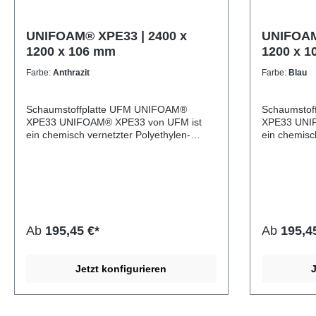
UNIFOAM® XPE33 | 2400 x
UNIFOAM
1200 x 106 mm
1200 x 
Farbe:
Anthrazit
Farbe:
Blau
Schaumstoffplatte UFM UNIFOAM®
Schaumstof
XPE33 UNIFOAM® XPE33 von UFM ist
XPE33 UNIFOAM® XPE33 von UFM ist
ein chemisch vernetzter Polyethylen-
ein chemisc
Schaumstoff mit geschlossenzelliger
Schaumstoff
Struktur und beidseitiger Schäumhaut. Er
Struktur un
zeichnet sich durch ein ausgewogenes
zeichnet si
Verhältnis von Flexibilität, Formstabilität
Verhältnis vo
und Robustheit aus. Die gleichmäßige
und Robusth
Zellstruktur sorgt für hervorragende
Zellstruktur
Dämpfungs- und Isolationseigenschaften
Dämpfungs- 
Ab
195,45 €*
Ab
195,4
sowie eine saubere, homogene
sowie eine
Oberfläche. Dank seiner geschlossenen
Oberfläche.
Zellstruktur ist UNIFOAM® XPE33
Zellstruktu
Jetzt konfigurieren
J
wasserabweisend, langlebig und vielseitig
wasserabweis
einsetzbar – ideal für Anwendungen im
einsetzbar 
Verpackungsbereich, in technischen
Verpackungs
Einlagen, als Dämmmaterial oder in der
Einlagen, a