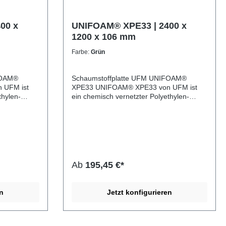
00 x
UNIFOAM® XPE33 | 2400 x
1200 x 106 mm
Farbe:
Grün
FOAM®
Schaumstoffplatte UFM UNIFOAM®
XPE33 UNIFOAM® XPE33 von UFM ist
thylen-
ein chemisch vernetzter Polyethylen-
lliger
Schaumstoff mit geschlossenzelliger
äumhaut. Er
Struktur und beidseitiger Schäumhaut. Er
ewogenes
zeichnet sich durch ein ausgewogenes
stabilität
Verhältnis von Flexibilität, Formstabilität
chmäßige
und Robustheit aus. Die gleichmäßige
agende
Zellstruktur sorgt für hervorragende
enschaften
Dämpfungs- und Isolationseigenschaften
Ab
195,45 €*
e
sowie eine saubere, homogene
hlossenen
Oberfläche. Dank seiner geschlossenen
PE33
Zellstruktur ist UNIFOAM® XPE33
en
Jetzt konfigurieren
d vielseitig
wasserabweisend, langlebig und vielseitig
dungen im
einsetzbar – ideal für Anwendungen im
ischen
Verpackungsbereich, in technischen
er in der
Einlagen, als Dämmmaterial oder in der