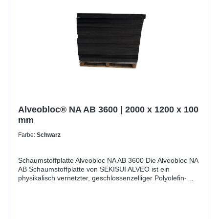
Ja Toleranzen Nach DIN 7715 P3 (Hausnorm)
Alveobloc® NA AB 3600 | 2000 x 1200 x 100
mm
Farbe:
Schwarz
Schaumstoffplatte Alveobloc NA AB 3600 Die Alveobloc NA
AB Schaumstoffplatte von SEKISUI ALVEO ist ein
physikalisch vernetzter, geschlossenzelliger Polyolefin-
Schaumstoff. Durch ihre gleichmäßige Zellstruktur und
beidseitige Schäumhaut bietet sie eine hervorragende
Kombination aus Festigkeit, Formstabilität und
Oberflächenqualität. Die Platten sind besonders robust,