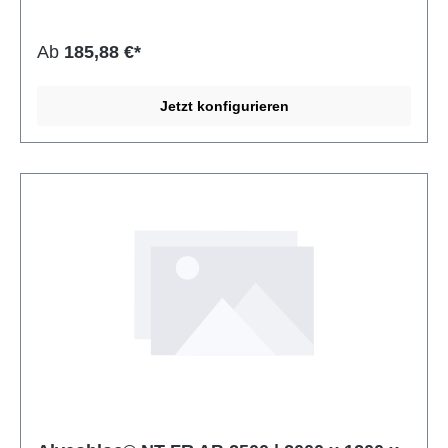
leicht zu verarbeiten und beständig gegenüber
Feuchtigkeit und zahlreichen Chemikalien. Typisch für
geschlossenzellige PE- und PO-Schaumstoffe ist ihre
Ab
185,88 €*
ausgezeichnete Widerstandsfähigkeit bei gleichzeitig
geringem Gewicht. Alveobloc eignet sich ideal für
technische Anwendungen, Verpackungslösungen,
Jetzt konfigurieren
Dichtungen, Polsterungen oder thermische und akustische
Isolierung. Dank der werksseitigen Besäumung ist eine
saubere Weiterverarbeitung problemlos möglich.
Eigenschaft Angabe Material Polyolefin Typ SEKISUI
ALVEO Alveobloc NA AB Rohdichte 28 ± 3 kg/m³
Zellstruktur Geschlossenzellig Vernetzung Physikalisch
vernetzt Oberfläche Beidseitige Schäumhaut Besäumung
Ja Toleranzen Nach DIN 7715 P3 (Hausnorm)