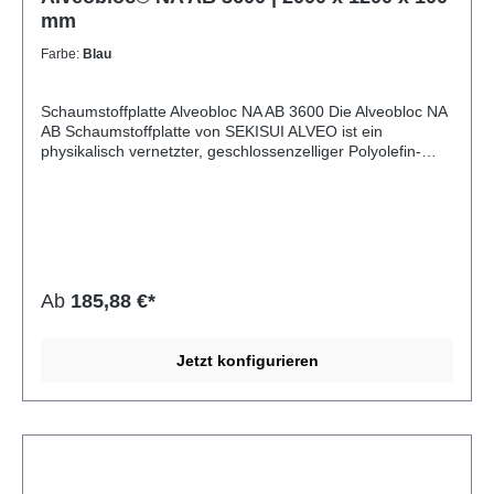
mm
Farbe:
Blau
Schaumstoffplatte Alveobloc NA AB 3600 Die Alveobloc NA
AB Schaumstoffplatte von SEKISUI ALVEO ist ein
physikalisch vernetzter, geschlossenzelliger Polyolefin-
Schaumstoff. Durch ihre gleichmäßige Zellstruktur und
beidseitige Schäumhaut bietet sie eine hervorragende
Kombination aus Festigkeit, Formstabilität und
Oberflächenqualität. Die Platten sind besonders robust,
leicht zu verarbeiten und beständig gegenüber
Feuchtigkeit und zahlreichen Chemikalien. Typisch für
geschlossenzellige PE- und PO-Schaumstoffe ist ihre
Ab
185,88 €*
ausgezeichnete Widerstandsfähigkeit bei gleichzeitig
geringem Gewicht. Alveobloc eignet sich ideal für
technische Anwendungen, Verpackungslösungen,
Jetzt konfigurieren
Dichtungen, Polsterungen oder thermische und akustische
Isolierung. Dank der werksseitigen Besäumung ist eine
saubere Weiterverarbeitung problemlos möglich.
Eigenschaft Angabe Material Polyolefin Typ SEKISUI
ALVEO Alveobloc NA AB Rohdichte 28 ± 3 kg/m³
Zellstruktur Geschlossenzellig Vernetzung Physikalisch
vernetzt Oberfläche Beidseitige Schäumhaut Besäumung