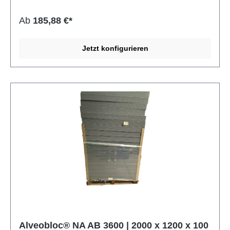
Feuchtigkeit und zahlreichen Chemikalien. Typisch für
geschlossenzellige PE- und PO-Schaumstoffe ist ihre
Ab
185,88 €*
ausgezeichnete Widerstandsfähigkeit bei gleichzeitig
geringem Gewicht. Alveobloc eignet sich ideal für
technische Anwendungen, Verpackungslösungen,
Jetzt konfigurieren
Dichtungen, Polsterungen oder thermische und akustische
Isolierung. Dank der werksseitigen Besäumung ist eine
saubere Weiterverarbeitung problemlos möglich.
Eigenschaft Angabe Material Polyolefin Typ SEKISUI
ALVEO Alveobloc NA AB Rohdichte 28 ± 3 kg/m³
Zellstruktur Geschlossenzellig Vernetzung Physikalisch
vernetzt Oberfläche Beidseitige Schäumhaut Besäumung
Ja Toleranzen Nach DIN 7715 P3 (Hausnorm)
Alveobloc® NA AB 3600 | 2000 x 1200 x 100