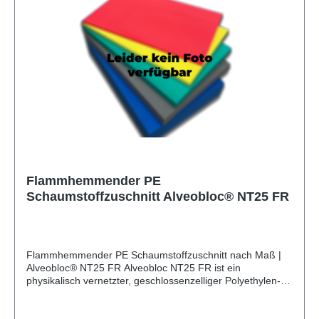
Werkzeuge, Waffen und Werbemittel, Koffereinlagen für
Kunststoffkoffer und Systainer (z. B. Sortimo, Bosch, Bott),
Pendelverpackungen, Ladungsträger, Shadowboards,
Werkzeugeinlagen, technische Teile (z. B. Dichtungen,
Isolationen, Abstandhalter) u. v. m.
Flammhemmender PE
Schaumstoffzuschnitt Alveobloc® NT25 FR
Flammhemmender PE Schaumstoffzuschnitt nach Maß |
Alveobloc® NT25 FR Alveobloc NT25 FR ist ein
physikalisch vernetzter, geschlossenzelliger Polyethylen-
Schaumstoff (PE) von Sekisui Alveo. Das feinzellige
Material ist wasserabweisend, formstabil und chemisch
beständig. Es ist flammhemmend klassifiziert und geeignet