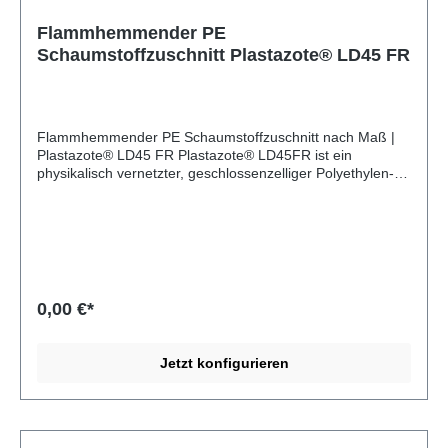
Flammhemmender PE
Schaumstoffzuschnitt Plastazote® LD45 FR
Flammhemmender PE Schaumstoffzuschnitt nach Maß |
Plastazote® LD45 FR Plastazote® LD45FR ist ein
physikalisch vernetzter, geschlossenzelliger Polyethylen-
Schaumstoff (PE) von Zotefoams. Das feinzellige Material
ist wasserabweisend, formstabil und chemisch beständig.
Es ist flammhemmend klassifiziert und geeignet für
Anwendungen mit erhöhten Brandschutzanforderungen.
Verarbeitung von Plastazote® LD45FR Plastazote®
LD45FR lässt sich sehr gut fräsen, wasserstrahlschneiden,
stanzen und mit der Bandsäge zuschneiden. Per
0,00 €*
Lasergravur lassen sich Logos und Texte aufbringen. Das
Material kann mit einem Heißluftföhn oder einer
Laminiermaschine verformt oder verschweißt werden. Die
Jetzt konfigurieren
flammhemmende Klassifizierung bleibt dabei erhalten.
Produkte aus Plastazote® LD45FR Als
Schaumstoffverarbeiter stellt die MA-INDUSTRIE GmbH
für ihre Kunden individuelle Produkte aus Plastazote®
LD45FR her. Zum Beispiel: Schaumstoffeinlagen für