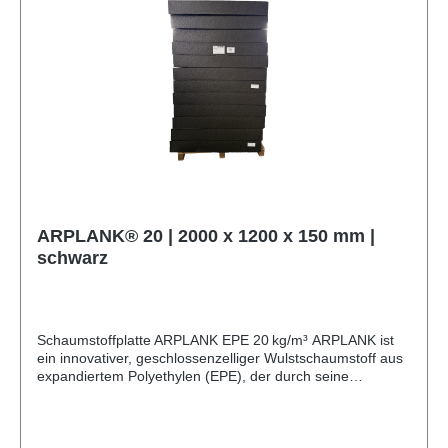
Pendelverpackungen, Ladungsträger, Shadowboards,
Werkzeugeinlagen, ESD-Verpackungen und technische
Teile u. v. m.
ARPLANK® 20 | 2000 x 1200 x 150 mm |
schwarz
Schaumstoffplatte ARPLANK EPE 20 kg/m³ ARPLANK ist
ein innovativer, geschlossenzelliger Wulstschaumstoff aus
expandiertem Polyethylen (EPE), der durch seine
Kombination aus Nachhaltigkeit, Vielseitigkeit und
exzellenten Dämpfungseigenschaften überzeugt. Mit
einem Recyclinganteil von 30 % und vollständiger
Rezyklierbarkeit setzt ARPLANK neue Maßstäbe in Sachen