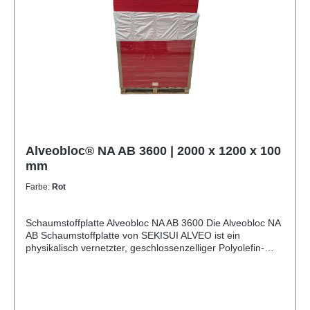
Ja Toleranzen Nach DIN 7715 P3 (Hausnorm)
Alveobloc® NA AB 3600 | 2000 x 1200 x 100
mm
Farbe:
Rot
Schaumstoffplatte Alveobloc NA AB 3600 Die Alveobloc NA
AB Schaumstoffplatte von SEKISUI ALVEO ist ein
physikalisch vernetzter, geschlossenzelliger Polyolefin-
Schaumstoff. Durch ihre gleichmäßige Zellstruktur und
beidseitige Schäumhaut bietet sie eine hervorragende
Kombination aus Festigkeit, Formstabilität und
Oberflächenqualität. Die Platten sind besonders robust,
leicht zu verarbeiten und beständig gegenüber