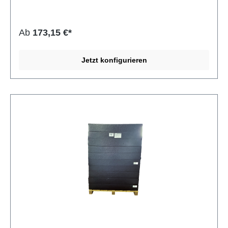
Umweltbewusstsein bei technischen Schaumstoffen. Dank
seiner robusten Zellstruktur bietet ARPLANK eine
hervorragende Energieaufnahme bei gleichzeitig
Ab
173,15 €*
niedrigem Gewicht. Der Schaumstoff kommt ohne
Schäumhaut aus, ist dennoch äußerst widerstandsfähig
gegenüber Stößen und chemischen Einflüssen. Er eignet
Jetzt konfigurieren
sich optimal für Mehrwegverpackungen, technische
Einlagen, stoßdämpfende Zwischenlagen oder schützende
Transportlösungen – vor allem dort, wo Nachhaltigkeit und
Performance gleichermaßen gefragt sind. Eigenschaft
Angabe Material EPE (expandiertes Polyethylen) Typ
ARPLANK Rohdichte 20 kg/m³ Zellstruktur
Geschlossenzellig, Wulstschaum Oberfläche Ohne
Schäumhaut Besäumung Nicht besäumt Recyclinganteil
30 % Recycelbar 100 % Toleranzen Nach DIN 7715 P3
(Hausnorm)