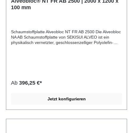
Alveobloc® NT FR AB 2500 | 2000 x 1200 x
100 mm
Schaumstoffplatte Alveobloc NT FR AB 2500 Die Alveobloc
NA AB Schaumstoffplatte von SEKISUI ALVEO ist ein
physikalisch vernetzter, geschlossenzelliger Polyolefin-
Schaumstoff. Durch ihre gleichmäßige Zellstruktur und
beidseitige Schäumhaut bietet sie eine hervorragende
Kombination aus Festigkeit, Formstabilität und
Oberflächenqualität. Die Platten sind besonders robust,
leicht zu verarbeiten und beständig gegenüber
Feuchtigkeit und zahlreichen Chemikalien. Typisch für
geschlossenzellige PE- und PO-Schaumstoffe ist ihre
Ab
396,25 €*
ausgezeichnete Widerstandsfähigkeit bei gleichzeitig
geringem Gewicht. Alveobloc eignet sich ideal für
technische Anwendungen, Verpackungslösungen,
Jetzt konfigurieren
Dichtungen, Polsterungen oder thermische und akustische
Isolierung. Dank der werksseitigen Besäumung ist eine
saubere Weiterverarbeitung problemlos möglich.
Eigenschaft Angabe Material Polyolefin Eigenschaft
flammwidrig (UL94 HF1) Rohdichte 40 ± 4 kg/m³
Zellstruktur Geschlossenzellig Vernetzung Physikalisch