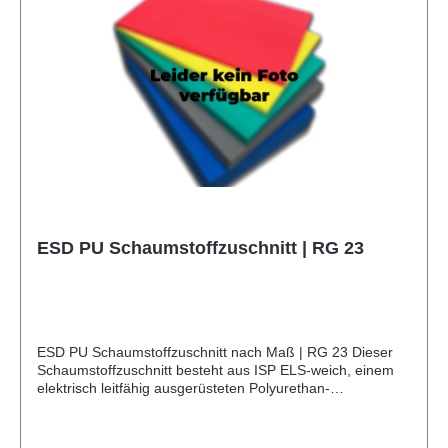
Kunststoffkoffer und Systainer (z. B. Sortimo, Bosch, Bott),
Pendelverpackungen, Ladungsträger, Shadowboards,
Werkzeugeinlagen, technische Teile (z. B. Dichtungen,
Isolationen, Abstandhalter) u. v. m.
ESD PU Schaumstoffzuschnitt | RG 23
ESD PU Schaumstoffzuschnitt nach Maß | RG 23 Dieser
Schaumstoffzuschnitt besteht aus ISP ELS-weich, einem
elektrisch leitfähig ausgerüsteten Polyurethan-
Weichschaum (PU) der ISP GmbH & Co. KG mit einer
Rohdichte von 20-25 kg/m³ (RG 23). Das elastische,
offenzellige Material leitet elektrostatische Ladungen