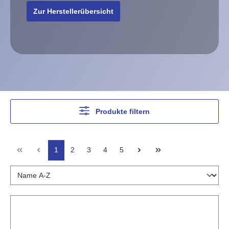
Zur Herstellerübersicht
Produkte filtern
1
2
3
4
5