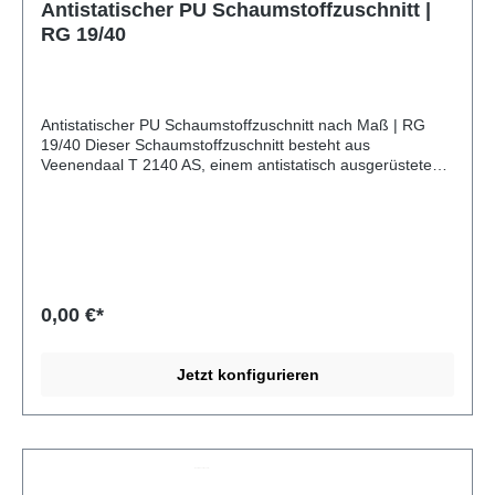
Antistatischer PU Schaumstoffzuschnitt |
RG 19/40
Antistatischer PU Schaumstoffzuschnitt nach Maß | RG
19/40 Dieser Schaumstoffzuschnitt besteht aus
Veenendaal T 2140 AS, einem antistatisch ausgerüsteten
Polyether-Polyurethan-Weichschaum (PU) der Vita Group
mit der Rohdichte 19 kg/m³ und einer Stauchhärte von 4,0
kPa. Das elastische, offenzellige Material leitet
elektrostatische Ladungen ab und eignet sich damit für
den Schutz empfindlicher elektronischer Bauteile.
Verarbeitung von antistatischem PU-Schaumstoffzuschnitt
RG 19/40 Antistatischer PU-Schaumstoffzuschnitt RG
0,00 €*
19/40 lässt sich sehr gut fräsen, wasserstrahlschneiden,
stanzen und mit der Bandsäge zuschneiden. Kleben und
Laminieren ermöglichen mehrteilige Aufbauten. Produkte
Jetzt konfigurieren
aus Antistatischer PU-Schaumstoffzuschnitt RG 19/40 Als
Schaumstoffverarbeiter stellt die MA-INDUSTRIE GmbH
für ihre Kunden individuelle Produkte aus diesem Material
her. Zum Beispiel: Schaumstoffeinlagen für elektronische
Bauteile und Werkzeuge, Koffereinlagen für
Kunststoffkoffer und Systainer (z. B. Sortimo, Bosch, Bott),