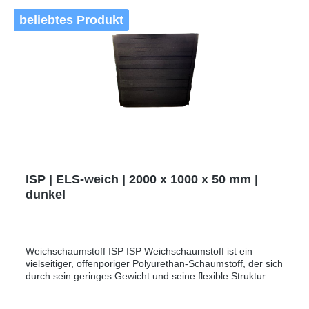
Werkzeuge, Waffen und Werbemittel, Koffereinlagen für
beliebtes Produkt
Kunststoffkoffer und Systainer (z. B. Sortimo, Bosch, Bott),
Pendelverpackungen, Ladungsträger, Shadowboards,
Werkzeugeinlagen, technische Teile (z. B. Dichtungen,
Isolationen, Abstandhalter) u. v. m.
ISP | ELS-weich | 2000 x 1000 x 50 mm |
dunkel
Weichschaumstoff ISP ISP Weichschaumstoff ist ein
vielseitiger, offenporiger Polyurethan-Schaumstoff, der sich
durch sein geringes Gewicht und seine flexible Struktur
auszeichnet. Mit einem Raumgewicht von 20 bis 25 kg/m³
bietet dieser Schaumstoff eine ausgezeichnete Dämpfung