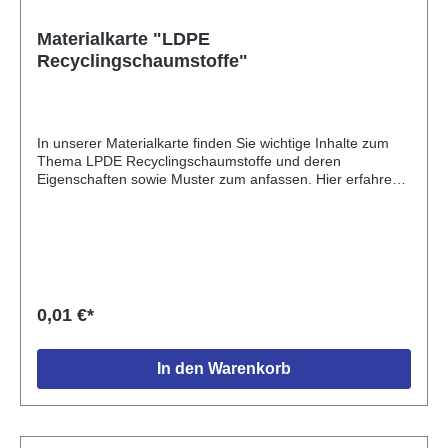
Materialkarte "LDPE
Recyclingschaumstoffe"
In unserer Materialkarte finden Sie wichtige Inhalte zum
Thema LPDE Recyclingschaumstoffe und deren
Eigenschaften sowie Muster zum anfassen. Hier erfahren
Sie mehr zum Thema recycling in der Schaumstoffwelt und
wie wir uns an einer grüneren Zukunft beteiligen. Im Reiter
"Technische Daten" sind die Materialien und deren wichtige
Eigenschaften aufgezählt. Fordern Sie jetzt Ihre gratis
Materialkarte für Schaumstoffe aus Recyclingmaterial an
und formen Sie eine grüne Zukunft. Was sind LDPE-
Recyclingschaumstoffe? LDPE-Recyclingschaumstoffe
0,01 €*
sind ein umweltfreundlicher und nachhaltiger
Schaumstofftyp, der aus recyceltem LDPE-Material
hergestellt wird. LDPE steht für Low-Density-Polyethylen,
In den Warenkorb
ein thermoplastisches Polymer, das aufgrund seiner
geringen Dichte und seiner Flexibilität in vielen
Anwendungen eingesetzt wird. Nachhaltigkeit wird in der
Schaumstoffbranche immer wichtiger, deshalb haben wir