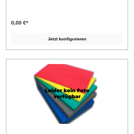
zuverlässig ab und schützt damit empfindliche
elektronische Bauteile wie MOS-FETs und ICs.
Verarbeitung von ESD-PU-Schaumstoffzuschnitt RG 23
ESD-PU-Schaumstoffzuschnitt RG 23 lässt sich sehr gut
0,00 €*
fräsen, wasserstrahlschneiden, stanzen und mit der
Bandsäge zuschneiden. Kleben und Laminieren
ermöglichen mehrteilige Aufbauten. Produkte aus ESD-PU-
Jetzt konfigurieren
Schaumstoffzuschnitt RG 23 Als Schaumstoffverarbeiter
stellt die MA-INDUSTRIE GmbH für ihre Kunden
individuelle Produkte aus diesem Material her. Zum
Beispiel: Schaumstoffeinlagen für elektronische Bauteile
und Werkzeuge, Koffereinlagen für Kunststoffkoffer und
Systainer (z. B. Sortimo, Bosch, Bott),
Pendelverpackungen, Ladungsträger, Shadowboards,
Werkzeugeinlagen, ESD-Verpackungen und technische
Teile u. v. m.