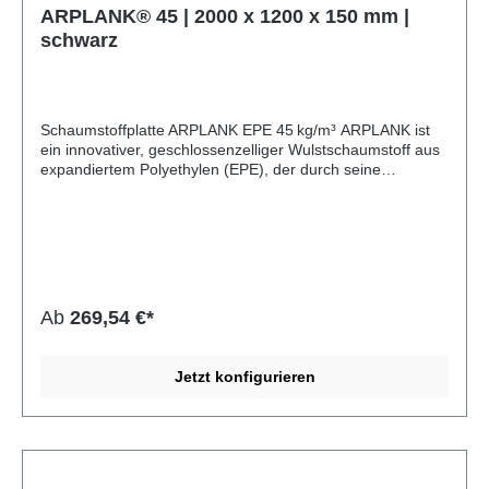
ARPLANK® 45 | 2000 x 1200 x 150 mm |
schwarz
Schaumstoffplatte ARPLANK EPE 45 kg/m³ ARPLANK ist
ein innovativer, geschlossenzelliger Wulstschaumstoff aus
expandiertem Polyethylen (EPE), der durch seine
Kombination aus Nachhaltigkeit, Vielseitigkeit und
exzellenten Dämpfungseigenschaften überzeugt. Mit
einem Recyclinganteil von 30 % und vollständiger
Rezyklierbarkeit setzt ARPLANK neue Maßstäbe in Sachen
Umweltbewusstsein bei technischen Schaumstoffen. Dank
seiner robusten Zellstruktur bietet ARPLANK eine
hervorragende Energieaufnahme bei gleichzeitig
Ab
269,54 €*
niedrigem Gewicht. Der Schaumstoff kommt ohne
Schäumhaut aus, ist dennoch äußerst widerstandsfähig
gegenüber Stößen und chemischen Einflüssen. Er eignet
Jetzt konfigurieren
sich optimal für Mehrwegverpackungen, technische
Einlagen, stoßdämpfende Zwischenlagen oder schützende
Transportlösungen – vor allem dort, wo Nachhaltigkeit und
Performance gleichermaßen gefragt sind. Eigenschaft
Angabe Material EPE (expandiertes Polyethylen) Typ
ARPLANK Rohdichte 45 kg/m³ Zellstruktur