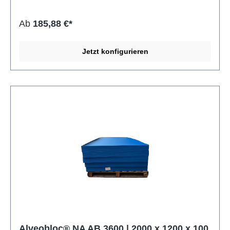
Feuchtigkeit und zahlreichen Chemikalien. Typisch für
geschlossenzellige PE- und PO-Schaumstoffe ist ihre
Ab
185,88 €*
ausgezeichnete Widerstandsfähigkeit bei gleichzeitig
geringem Gewicht. Alveobloc eignet sich ideal für
technische Anwendungen, Verpackungslösungen,
Jetzt konfigurieren
Dichtungen, Polsterungen oder thermische und akustische
Isolierung. Dank der werksseitigen Besäumung ist eine
saubere Weiterverarbeitung problemlos möglich.
Eigenschaft Angabe Material Polyolefin Typ SEKISUI
ALVEO Alveobloc NA AB Rohdichte 28 ± 3 kg/m³
Zellstruktur Geschlossenzellig Vernetzung Physikalisch
vernetzt Oberfläche Beidseitige Schäumhaut Besäumung
Ja Toleranzen Nach DIN 7715 P3 (Hausnorm)
Alveobloc® NA AB 3600 | 2000 x 1200 x 100