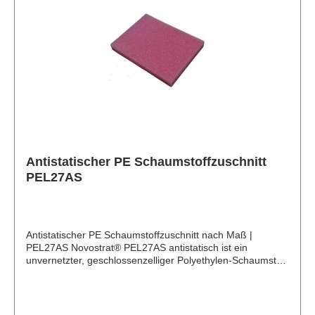
vernetzt Oberfläche Beidseitige Schäumhaut Besäumung
Ja Toleranzen Nach DIN 7715 P3 (Hausnorm)
Antistatischer PE Schaumstoffzuschnitt
PEL27AS
Antistatischer PE Schaumstoffzuschnitt nach Maß |
PEL27AS Novostrat® PEL27AS antistatisch ist ein
unvernetzter, geschlossenzelliger Polyethylen-Schaumstoff
(PE) von Novostrat. Das feinzellige Material ist
wasserabweisend, formstabil und chemisch beständig. Es
ist antistatisch ausgerüstet und geeignet für den Einsatz in
ESD-sensiblen Bereichen. Verarbeitung von PEL27AS