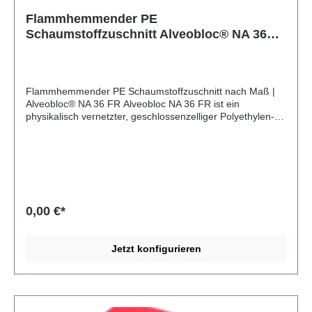
Flammhemmender PE
Schaumstoffzuschnitt Alveobloc® NA 36
FR
Flammhemmender PE Schaumstoffzuschnitt nach Maß |
Alveobloc® NA 36 FR Alveobloc NA 36 FR ist ein
physikalisch vernetzter, geschlossenzelliger Polyethylen-
Schaumstoff (PE) von Sekisui Alveo. Das feinzellige
Material ist wasserabweisend, formstabil und chemisch
beständig. Es ist flammhemmend klassifiziert und geeignet
für Anwendungen mit erhöhten
Brandschutzanforderungen. Verarbeitung von Alveobloc
NA 36 FR Alveobloc NA 36 FR lässt sich sehr gut fräsen,
wasserstrahlschneiden, stanzen und mit der Bandsäge
0,00 €*
zuschneiden. Per Lasergravur lassen sich Logos und Texte
aufbringen. Das Material kann mit einem Heißluftföhn oder
einer Laminiermaschine verformt oder verschweißt
Jetzt konfigurieren
werden. Die flammhemmende Klassifizierung bleibt dabei
erhalten. Produkte aus Alveobloc NA 36 FR Als
Schaumstoffverarbeiter stellt die MA-INDUSTRIE GmbH
für ihre Kunden individuelle Produkte aus Alveobloc NA 36
FR her. Zum Beispiel: Schaumstoffeinlagen für