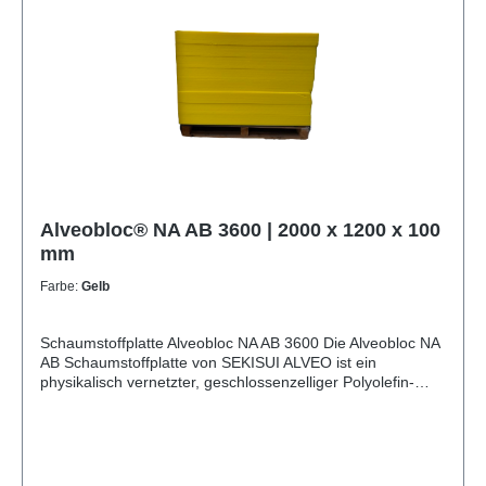
Alveobloc® NA AB 3600 | 2000 x 1200 x 100
mm
Farbe:
Gelb
Schaumstoffplatte Alveobloc NA AB 3600 Die Alveobloc NA
AB Schaumstoffplatte von SEKISUI ALVEO ist ein
physikalisch vernetzter, geschlossenzelliger Polyolefin-
Schaumstoff. Durch ihre gleichmäßige Zellstruktur und
beidseitige Schäumhaut bietet sie eine hervorragende
Kombination aus Festigkeit, Formstabilität und
Oberflächenqualität. Die Platten sind besonders robust,
leicht zu verarbeiten und beständig gegenüber