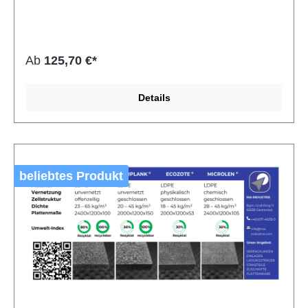
bei gleichzeitig guter Atmungsaktivität und hoher Elastizität.
Der Schaumstoff ist elektrisch leitfähig, was ihn ideal für
Anwendungen macht, bei denen elektrostatische
Aufladung vermieden werden soll. Ohne eine schützende
Schäumhaut und mit offener Zellstruktur ermöglicht ISP
Ab
125,70 €*
eine optimale Luftzirkulation und einfache Verarbeitung.
Ob als Polsterung, Filtermaterial oder Dämmstoff – dieser
PU-Schaumstoff ist eine praktische Lösung für vielfältige
Details
Einsatzbereiche. Eigenschaft Angabe Material Polyurethan
(PU) Typ ISP Weichschaumstoff Farbe Schwarz
Raumgewicht 20–25 kg/m³ Zellstruktur Offenporig
Vernetzung Nicht vernetzt Oberfläche Ohne Schäumhaut
Besäumung Nicht besäumt Besondere Eigenschaft
Elektrisch leitfähig
beliebtes Produkt