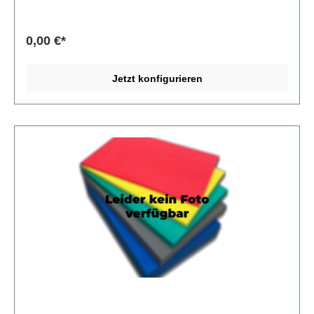
antistatisch Novostrat® PEL27AS antistatisch lässt sich
sehr gut fräsen, wasserstrahlschneiden, stanzen und mit
der Bandsäge zuschneiden. Per Lasergravur lassen sich
0,00 €*
Logos und Texte aufbringen. Das Material kann mit einem
Heißluftföhn oder einer Laminiermaschine verformt oder
verschweißt werden. Die antistatischen Eigenschaften
Jetzt konfigurieren
bleiben erhalten. Produkte aus PEL27AS antistatisch Als
Schaumstoffverarbeiter stellt die MA-INDUSTRIE GmbH
für ihre Kunden individuelle Produkte aus PEL27AS
antistatisch her. Zum Beispiel: Schaumstoffeinlagen für
Werkzeuge, Waffen und Werbemittel, Koffereinlagen für
Kunststoffkoffer und Systainer (z. B. Sortimo, Bosch, Bott),
Pendelverpackungen, Ladungsträger, Shadowboards,
Werkzeugeinlagen, technische Teile (z. B. Dichtungen,
Isolationen, Abstandhalter) u. v. m.