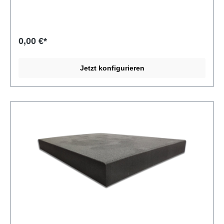
für Anwendungen mit erhöhten
Brandschutzanforderungen. Verarbeitung von Alveobloc
NT25 FR Alveobloc NT25 FR lässt sich sehr gut fräsen,
wasserstrahlschneiden, stanzen und mit der Bandsäge
0,00 €*
zuschneiden. Per Lasergravur lassen sich Logos und Texte
aufbringen. Das Material kann mit einem Heißluftföhn oder
einer Laminiermaschine verformt oder verschweißt
Jetzt konfigurieren
werden. Die flammhemmende Klassifizierung bleibt dabei
erhalten. Produkte aus Alveobloc NT25 FR Als
Schaumstoffverarbeiter stellt die MA-INDUSTRIE GmbH
für ihre Kunden individuelle Produkte aus Alveobloc NT25
FR her. Zum Beispiel: Schaumstoffeinlagen für
Werkzeuge, Waffen und Werbemittel, Koffereinlagen für
Kunststoffkoffer und Systainer (z. B. Sortimo, Bosch, Bott),
Pendelverpackungen, Ladungsträger, Shadowboards,
Werkzeugeinlagen, technische Teile (z. B. Dichtungen,
Isolationen, Abstandhalter) u. v. m.