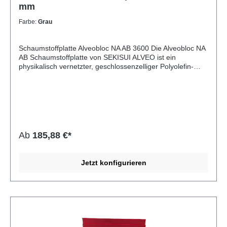
mm
Farbe:
Grau
Schaumstoffplatte Alveobloc NA AB 3600 Die Alveobloc NA
AB Schaumstoffplatte von SEKISUI ALVEO ist ein
physikalisch vernetzter, geschlossenzelliger Polyolefin-
Schaumstoff. Durch ihre gleichmäßige Zellstruktur und
beidseitige Schäumhaut bietet sie eine hervorragende
Kombination aus Festigkeit, Formstabilität und
Oberflächenqualität. Die Platten sind besonders robust,
leicht zu verarbeiten und beständig gegenüber
Feuchtigkeit und zahlreichen Chemikalien. Typisch für
geschlossenzellige PE- und PO-Schaumstoffe ist ihre
Ab
185,88 €*
ausgezeichnete Widerstandsfähigkeit bei gleichzeitig
geringem Gewicht. Alveobloc eignet sich ideal für
technische Anwendungen, Verpackungslösungen,
Jetzt konfigurieren
Dichtungen, Polsterungen oder thermische und akustische
Isolierung. Dank der werksseitigen Besäumung ist eine
saubere Weiterverarbeitung problemlos möglich.
Eigenschaft Angabe Material Polyolefin Typ SEKISUI
ALVEO Alveobloc NA AB Rohdichte 28 ± 3 kg/m³
Zellstruktur Geschlossenzellig Vernetzung Physikalisch
vernetzt Oberfläche Beidseitige Schäumhaut Besäumung