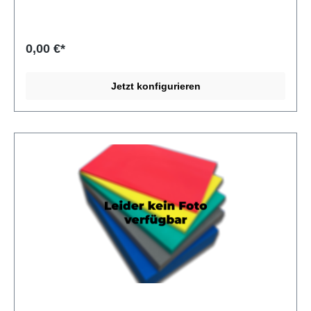
ESD-sensiblen Bereichen. Verarbeitung von Alveobloc®
NACO III AB 2575 Alveobloc® NACO III lässt sich sehr gut
fräsen, wasserstrahlschneiden, stanzen und mit der
Bandsäge zuschneiden. Per Lasergravur lassen sich
0,00 €*
Logos und Texte aufbringen. Das Material kann mit einem
Heißluftföhn oder einer Laminiermaschine verformt oder
verschweißt werden. Die antistatischen Eigenschaften
Jetzt konfigurieren
bleiben erhalten. Produkte aus Alveobloc® NACO III AB
2575 Als Schaumstoffverarbeiter stellt die MA-INDUSTRIE
GmbH für ihre Kunden individuelle Produkte aus
Alveobloc® NACO III her. Zum Beispiel:
Schaumstoffeinlagen für Werkzeuge, Waffen und
Werbemittel, Koffereinlagen für Kunststoffkoffer und
Systainer (z. B. Sortimo, Bosch, Bott),
Pendelverpackungen, Ladungsträger, Shadowboards,
Werkzeugeinlagen, technische Teile (z. B. Dichtungen,
Isolationen, Abstandhalter) u. v. m.