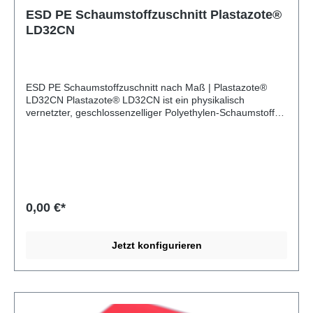
ESD PE Schaumstoffzuschnitt Plastazote®
LD32CN
ESD PE Schaumstoffzuschnitt nach Maß | Plastazote®
LD32CN Plastazote® LD32CN ist ein physikalisch
vernetzter, geschlossenzelliger Polyethylen-Schaumstoff
(PE) von Zotefoams. Das feinzellige Material ist
wasserabweisend, formstabil und chemisch beständig. Es
ist antistatisch ausgerüstet und geeignet für den Einsatz in
ESD-sensiblen Bereichen. Verarbeitung von Plastazote®
LD32CN Plastazote® LD32CN lässt sich sehr gut fräsen,
wasserstrahlschneiden, stanzen und mit der Bandsäge
zuschneiden. Per Lasergravur lassen sich Logos und Texte
0,00 €*
aufbringen. Das Material kann mit einem Heißluftföhn oder
einer Laminiermaschine verformt oder verschweißt
werden. Die antistatischen Eigenschaften bleiben erhalten.
Jetzt konfigurieren
Produkte aus Plastazote® LD32CN Als
Schaumstoffverarbeiter stellt die MA-INDUSTRIE GmbH
für ihre Kunden individuelle Produkte aus Plastazote®
LD32CN her. Zum Beispiel: Schaumstoffeinlagen für
Werkzeuge, Waffen und Werbemittel, Koffereinlagen für