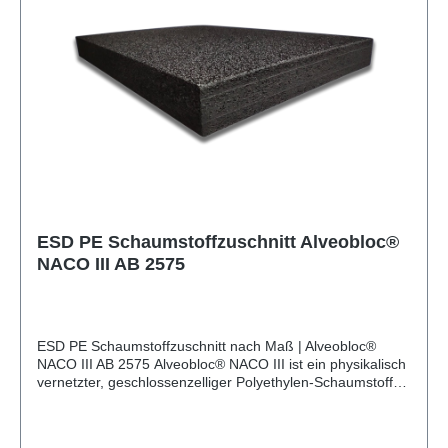
Geschlossenzellig, Wulstschaum Oberfläche Ohne
Schäumhaut Besäumung Nicht besäumt Recyclinganteil
30 % Recycelbar 100 % Toleranzen Nach DIN 7715 P3
(Hausnorm)
ESD PE Schaumstoffzuschnitt Alveobloc®
NACO III AB 2575
ESD PE Schaumstoffzuschnitt nach Maß | Alveobloc®
NACO III AB 2575 Alveobloc® NACO III ist ein physikalisch
vernetzter, geschlossenzelliger Polyethylen-Schaumstoff
(PE) von Sekisui Alveo. Das feinzellige Material ist
wasserabweisend, formstabil und chemisch beständig. Es
ist antistatisch ausgerüstet und geeignet für den Einsatz in